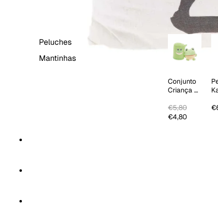
BEBÉ & CRIANÇA
Peluches
Mantinhas
Conjunto
P
Criança 2
K
PCS
Ci
€5,80
€
€4,80
CORTINAS
HOME SPA
TÊXTEIS DE COZINHA