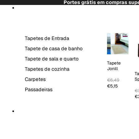
Saltar para o conteúdo
Portes grátis em compras supe
Saltar para a informação do produto
TAPETES
Tapetes de Entrada
Tapete de casa de banho
Tapete de sala e quarto
Tapete
Tapetes de cozinha
Jonill
T
Carpetes
S
€6,49
C
€5,15
Passadeiras
€3
€3
DECORAÇÃO