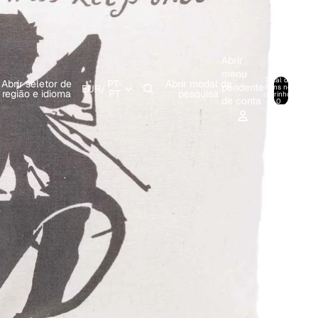
Abrir
menu
Total de
Abrir seletor de
PT-
Abrir modal de
pendente
itens no
EUR
/
0
região e idioma
PT
pesquisa
carrinho:
de conta
0