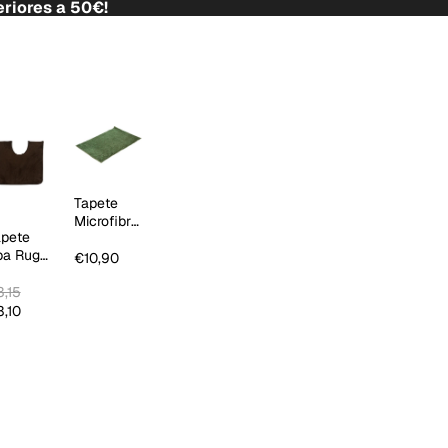
riores a 50€!
Tapete
Microfibre
apete
Tendy
pa Rug
€10,90
hocolate
,15
,10