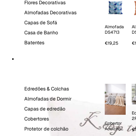
Flores Decorativas
Almofadas Decorativas
Capas de Sofá
Almofada
A
Casa de Banho
DS4713
D
La
Batentes
€19,25
€
ROUPA DE CAMA
Edredões & Colchas
Almofadas de Dormir
Capas de edredão
E
Cobertores
2
Cobertor
1
Protetor de colchão
Acolchoa
R
€
do Sherpa
E