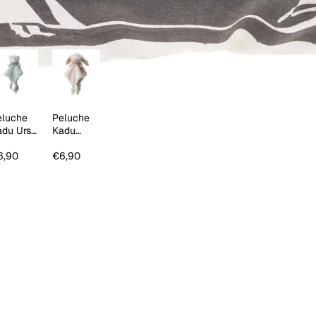
eluche
Peluche
adu Urso
Kadu
nzento
Coelho
Salmão
6,90
€6,90