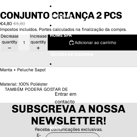
C
K
K
V
ri
a
a
a
CONJUNTO CRIANÇA 2 PCS
a
d
d
CORTINAS
c
n
u
u
a
€4,80
€5,80
ç
U
C
Impostos incluídos. Portes calculados na finalização da compra.
a
rs
o
2
o
el
HOME SPA
Decrease
Increase
P
C
h
quantity
quantity
Adicionar ao carrinho
C
in
o
S
z
S
TÊXTEIS DE COZINHA
e
al
nt
m
o
ã
Manta + Peluche Sapo!
o
MR DECOR
Material: 100% Poliéster
TAMBÉM PODERÁ GOSTAR DE
Entrar em
contacto
SUBSCREVA A NOSSA
NEWSLETTER!
MAIS
Receba comunicações exclusivas.
E-