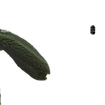
Abrir
menu
Total de
Abrir seletor de
PT-
Abrir modal de
pendente
itens no
EUR
/
0
região e idioma
PT
pesquisa
carrinho:
de conta
0