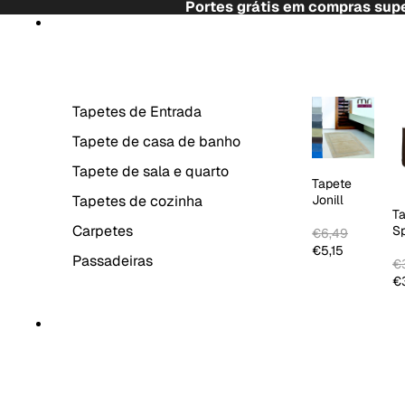
Saltar para o conteúdo
Portes grátis em compras supe
Saltar para a informação do produto
TAPETES
Tapetes de Entrada
Tapete de casa de banho
Tapete de sala e quarto
Tapete
Tapetes de cozinha
Jonill
T
Carpetes
S
€6,49
C
€5,15
Passadeiras
€3
€3
DECORAÇÃO