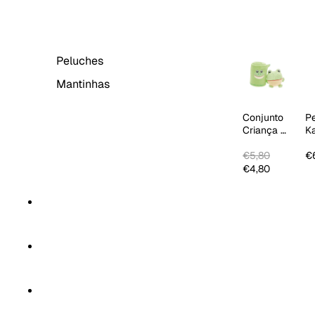
BEBÉ & CRIANÇA
Peluches
Mantinhas
Conjunto
P
Criança 2
K
PCS
Ci
€5,80
€
€4,80
CORTINAS
HOME SPA
TÊXTEIS DE COZINHA