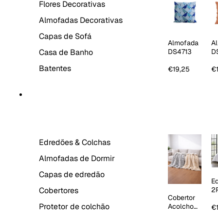
Flores Decorativas
Almofadas Decorativas
Capas de Sofá
Almofada
A
Casa de Banho
DS4713
D
La
Batentes
€19,25
€
ROUPA DE CAMA
Edredões & Colchas
Almofadas de Dormir
Capas de edredão
E
Cobertores
2
Cobertor
1
Protetor de colchão
Acolchoa
R
€
do Sherpa
E