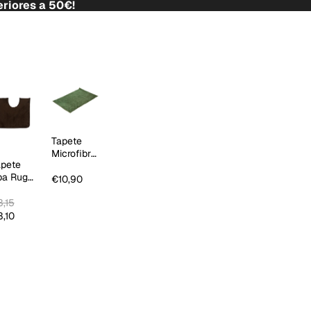
riores a 50€!
Tapete
Microfibre
apete
Tendy
pa Rug
€10,90
hocolate
,15
,10