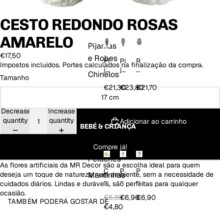
er
E
p
p
HOMEWEAR
st
a
a
CESTO REDONDO ROSAS
a
A
Y
ç
p
a
AMARELO
õ
ol
n
Pijamas
e
o
dr
€17,50
e Robes
s
Pi
Pi
R
a
Impostos incluídos. Portes calculados na finalização da compra.
ja
ja
o
Chinelos
Tamanho
m
m
b
a
a
e
€21,30
€23,80
€21,70
M
M
c
17 cm
a
a
o
Decrease
Increase
c
c
m
quantity
quantity
Adicionar ao carrinho
a
a
F
BEBÉ & CRIANÇA
c
c
e
ã
ã
c
Compre já!
o
o
h
H
c
o
Peluches
As flores artificiais da MR Decor são a escolha ideal para quem
o
o
V
C
P
P
deseja um toque de natureza num ambiente, sem a necessidade de
Mantinhas
m
m
a
o
el
el
cuidados diários. Lindas e duráveis, são perfeitas para qualquer
e
C
c
nj
u
u
ocasião.
m
a
a
u
c
c
€5,80
€6,90
€6,90
TAMBÉM PODERÁ GOSTAR DE
p
nt
h
h
€4,80
u
o
e
e
z