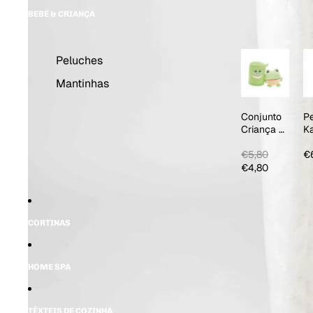
BEBÉ & CRIANÇA
Peluches
Mantinhas
Conjunto
P
Criança 2
K
PCS
Ci
€5,80
€
€4,80
CORTINAS
HOME SPA
TÊXTEIS DE COZINHA