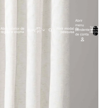
Abrir
menu
Total de
Abrir seletor de
PT-
Abrir modal de
pendente
itens no
EUR
/
0
região e idioma
PT
pesquisa
carrinho:
de conta
0