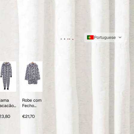
Portuguese
ijama
Robe com
acacão
Fecho
om
Vaca
apuz
23,80
€21,70
aca