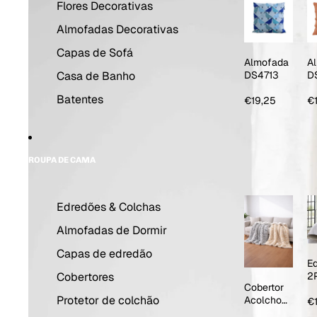
Flores Decorativas
Almofadas Decorativas
Capas de Sofá
Almofada
A
Casa de Banho
DS4713
D
La
Batentes
€19,25
€
ROUPA DE CAMA
Edredões & Colchas
Almofadas de Dormir
Capas de edredão
E
Cobertores
2
Cobertor
1
Protetor de colchão
Acolchoa
R
€
do Sherpa
E