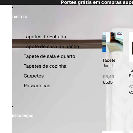
Saltar para o conteúdo
Portes grátis em compras supe
Saltar para a informação do produto
TAPETES
Tapetes de Entrada
Tapete de casa de banho
Tapete de sala e quarto
Tapete
Tapetes de cozinha
Jonill
T
Carpetes
S
€6,49
C
€5,15
Passadeiras
€3
€3
DECORAÇÃO