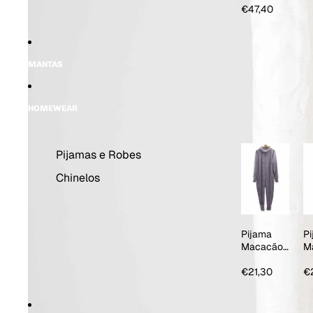
Yandra
€47,40
MANTAS
HOMEWEAR
Pijamas e Robes
Chinelos
Pijama
P
Macacão
M
Homem
c
C
€21,30
€
V