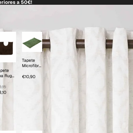
riores a 50€!
Tapete
Microfibre
apete
Tendy
pa Rug
€10,90
hocolate
,15
,10