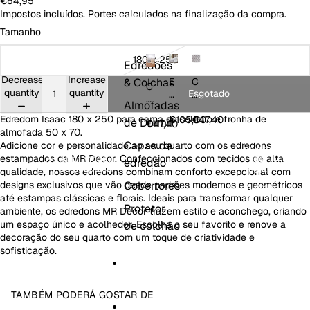
€64,95
ar
er
Impostos incluídos. Portes calculados na finalização da compra.
a
d
ROUPA DE CAMA
nj
e
Tamanho
a
180 x 250
Edredões
Decrease
Increase
& Colchas
E
C
C
quantity
quantity
Esgotado
dr
o
o
Almofadas
e
b
b
Edredom Isaac 180 x 250 para cama de solteiro e fronha de
d
er
€105,00
€47,40
de Dormir
er
€47,40
o
t
almofada 50 x 70.
t
Abrir
m
o
Capas de
Adicione cor e personalidade ao seu quarto com os edredons
o
seletor
2
r
estampados da MR Decor. Confeccionados com tecidos de alta
Abrir modal
de
PT
r
edredão
EUR
/
de pesquisa
região
P
P
A
qualidade, nossos edredons combinam conforto excepcional com
A
e
C
c
designs exclusivos que vão desde padrões modernos e geométricos
Cobertores
c
idioma
S
ol
até estampas clássicas e florais. Ideais para transformar qualquer
ol
17
c
Protetor
c
ambiente, os edredons MR Decor trazem estilo e aconchego, criando
0
h
h
um espaço único e acolhedor. Escolha o seu favorito e renove a
de colchão
/
o
o
decoração do seu quarto com um toque de criatividade e
3
a
a
sofisticação.
0
d
d
0
o
o
G
S
MANTAS
S
R
h
TAMBÉM PODERÁ GOSTAR DE
h
4
er