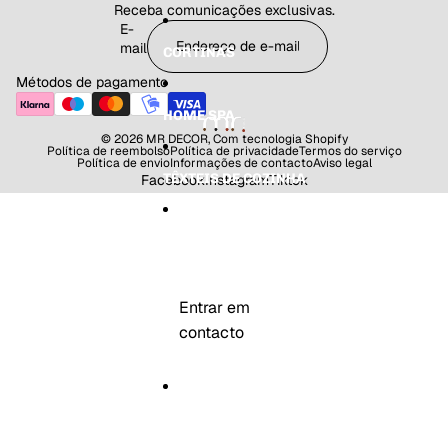
C
K
K
Receba comunicações exclusivas.
V
ri
a
a
E-
a
a
d
d
mail
CORTINAS
c
n
u
u
a
ç
U
C
Métodos de pagamento
a
rs
o
2
o
el
HOME SPA
P
C
h
© 2026
MR DECOR
,
Com tecnologia Shopify
C
in
o
Política de reembolso
Política de privacidade
Termos do serviço
Política de envio
Informações de contacto
Aviso legal
S
z
S
TÊXTEIS DE COZINHA
Facebook
Instagram
Tiktok
e
al
nt
m
o
ã
o
MR DECOR
Entrar em
contacto
MAIS