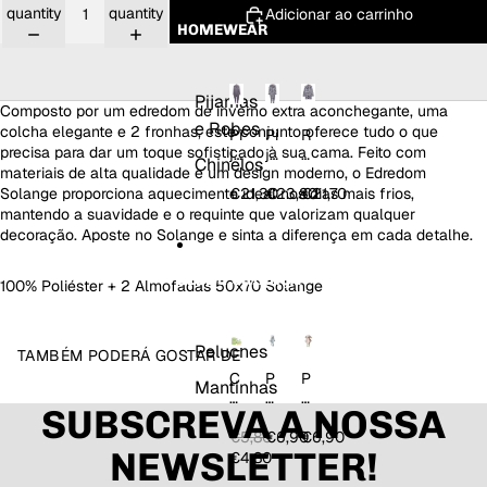
er
quantity
quantity
E
p
Adicionar ao carrinho
p
HOMEWEAR
st
a
a
a
A
Y
ç
p
a
õ
ol
n
Pijamas
Composto por um edredom de inverno extra aconchegante, uma
e
o
dr
e Robes
s
colcha elegante e 2 fronhas, este conjunto oferece tudo o que
Pi
Pi
R
a
precisa para dar um toque sofisticado à sua cama. Feito com
ja
ja
o
Chinelos
materiais de alta qualidade e um design moderno, o Edredom
m
m
b
a
a
e
Solange proporciona aquecimento ideal nos dias mais frios,
€21,30
€23,80
€21,70
M
M
c
mantendo a suavidade e o requinte que valorizam qualquer
a
a
o
decoração. Aposte no Solange e sinta a diferença em cada detalhe.
c
c
m
a
a
F
BEBÉ & CRIANÇA
100% Poliéster + 2 Almofadas 50x70 Solange
c
c
e
ã
ã
c
o
o
h
H
c
o
Peluches
TAMBÉM PODERÁ GOSTAR DE
o
o
V
C
P
P
Mantinhas
m
m
a
o
el
el
e
C
c
SUBSCREVA A NOSSA
nj
u
u
m
a
a
u
c
c
€5,80
€6,90
€6,90
p
NEWSLETTER!
nt
h
h
€4,80
u
o
e
e
z