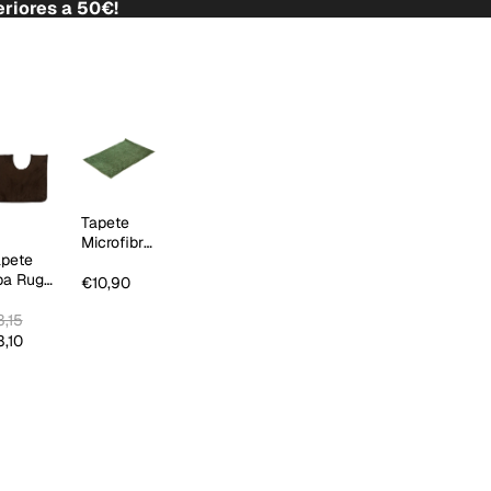
riores a 50€!
Tapete
Microfibre
apete
Tendy
pa Rug
€10,90
hocolate
,15
,10