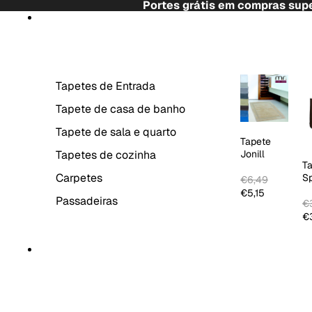
Saltar para o conteúdo
Portes grátis em compras supe
Saltar para a informação do produto
TAPETES
Tapetes de Entrada
Tapete de casa de banho
Tapete de sala e quarto
Tapete
Tapetes de cozinha
Jonill
T
Carpetes
S
€6,49
C
€5,15
Passadeiras
€3
€3
DECORAÇÃO