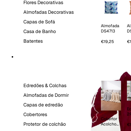
Flores Decorativas
Almofadas Decorativas
Capas de Sofá
Almofada
A
Casa de Banho
DS4713
D
La
Batentes
€19,25
€
ROUPA DE CAMA
Edredões & Colchas
Almofadas de Dormir
Capas de edredão
E
Cobertores
2
Cobertor
1
Protetor de colchão
Acolchoa
R
€
do Sherpa
E