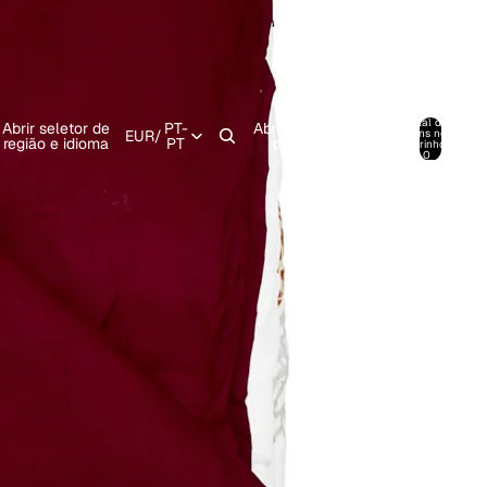
Abrir
menu
Total de
Abrir seletor de
PT-
Abrir modal de
pendente
itens no
EUR
/
0
região e idioma
PT
pesquisa
carrinho:
de conta
0