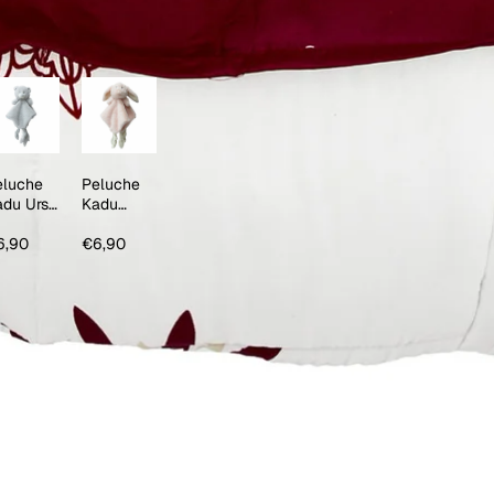
eluche
Peluche
adu Urso
Kadu
nzento
Coelho
Salmão
6,90
€6,90