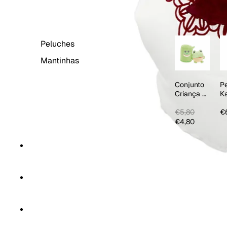
BEBÉ & CRIANÇA
Peluches
Mantinhas
Conjunto
P
Criança 2
K
PCS
Ci
€5,80
€
€4,80
CORTINAS
HOME SPA
TÊXTEIS DE COZINHA