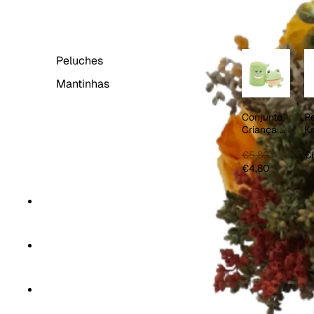
BEBÉ & CRIANÇA
Peluches
Mantinhas
Conjunto
P
Criança 2
K
PCS
Ci
€5,80
€
€4,80
CORTINAS
HOME SPA
TÊXTEIS DE COZINHA