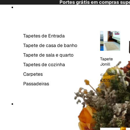
Saltar para o conteúdo
Portes grátis em compras supe
Saltar para a informação do produto
TAPETES
Tapetes de Entrada
Tapete de casa de banho
Tapete de sala e quarto
Tapete
Tapetes de cozinha
Jonill
T
Carpetes
S
€6,49
C
€5,15
Passadeiras
€3
€3
DECORAÇÃO