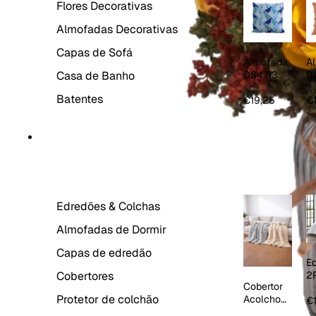
Flores Decorativas
Almofadas Decorativas
Capas de Sofá
Almofada
A
Casa de Banho
DS4713
D
La
Batentes
€19,25
€
ROUPA DE CAMA
Edredões & Colchas
Almofadas de Dormir
Capas de edredão
E
Cobertores
2
Cobertor
1
Protetor de colchão
Acolchoa
R
€
do Sherpa
E