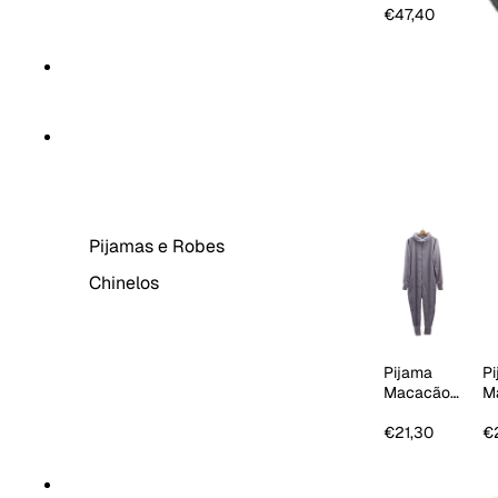
Yandra
€47,40
MANTAS
HOMEWEAR
Pijamas e Robes
Chinelos
Pijama
P
Macacão
M
Homem
c
C
€21,30
€
V