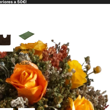
riores a 50€!
Tapete
Microfibre
apete
Tendy
pa Rug
€10,90
hocolate
,15
,10