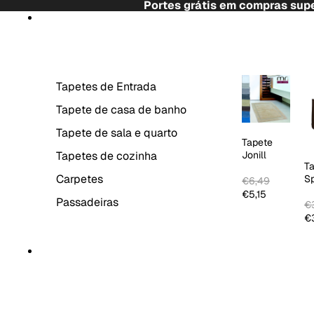
Saltar para o conteúdo
Portes grátis em compras supe
Saltar para a informação do produto
TAPETES
Tapetes de Entrada
Tapete de casa de banho
Tapete de sala e quarto
Tapete
Tapetes de cozinha
Jonill
T
Carpetes
S
€6,49
C
€5,15
Passadeiras
€3
€3
DECORAÇÃO