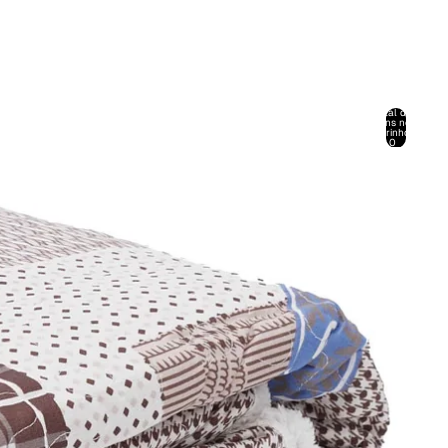
Abrir
menu
Total de
Abrir seletor de
PT-
Abrir modal de
pendente
itens no
EUR
/
0
região e idioma
PT
pesquisa
carrinho:
de conta
0