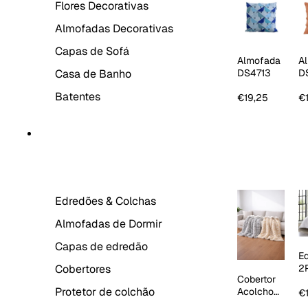
Flores Decorativas
Almofadas Decorativas
Capas de Sofá
Almofada
A
Casa de Banho
DS4713
D
La
Batentes
€19,25
€
ROUPA DE CAMA
Edredões & Colchas
Almofadas de Dormir
Capas de edredão
E
Cobertores
2
Cobertor
1
Protetor de colchão
Acolchoa
R
€
do Sherpa
E