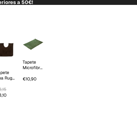
riores a 50€!
Tapete
Microfibre
apete
Tendy
pa Rug
€10,90
hocolate
,15
,10