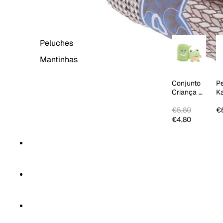
BEBÉ & CRIANÇA
Peluches
Mantinhas
Conjunto
P
Criança 2
K
PCS
Ci
€5,80
€
€4,80
CORTINAS
HOME SPA
TÊXTEIS DE COZINHA