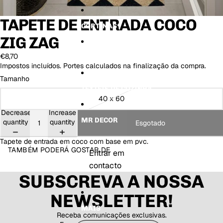
C
K
K
V
ri
a
a
a
TAPETE DE ENTRADA COCO
a
d
d
CORTINAS
c
n
u
u
a
ZIG ZAG
ç
U
C
a
rs
o
€8,70
2
o
el
HOME SPA
Impostos incluídos. Portes calculados na finalização da compra.
P
C
h
C
in
o
Tamanho
S
z
S
TÊXTEIS DE COZINHA
e
al
40 x 60
nt
m
o
ã
Decrease
Increase
o
MR DECOR
quantity
quantity
Esgotado
Tapete de entrada em coco com base em pvc.
TAMBÉM PODERÁ GOSTAR DE
Entrar em
contacto
SUBSCREVA A NOSSA
NEWSLETTER!
MAIS
Receba comunicações exclusivas.