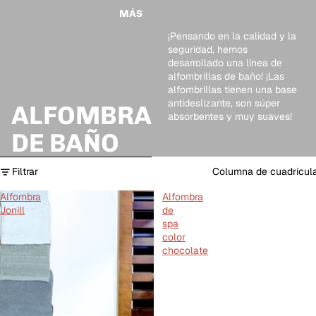
MÁS
¡Pensando en la calidad y la
seguridad, hemos
desarrollado una línea de
alfombrillas de baño! ¡Las
alfombrillas tienen una base
antideslizante, son súper
ALFOMBRA
absorbentes y muy suaves!
DE BAÑO
Omitir para ir a lista de resultados
Filtrar
Columna de cuadrícul
Alfombra
Alfombra
Jonill
de
spa
color
chocolate