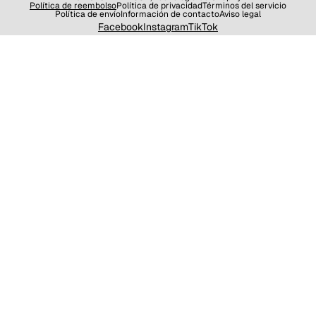
Política de reembolso
Política de privacidad
Términos del servicio
Política de envío
Información de contacto
Aviso legal
Facebook
Instagram
TikTok