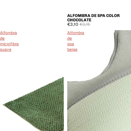
ALFOMBRA DE SPA COLOR
OFERTA
CHOCOLATE
€3,10
€3,15
Alfombra
Alfombra
de
de
microfibra
spa
suave
beige