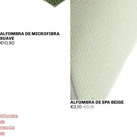
ALFOMBRA DE MICROFIBRA
SUAVE
€10,90
ALFOMBRA DE SPA BEIGE
OFERTA
€3,10
€3,15
Alfombra
de
mezcla
de